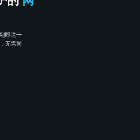
护的
网
到即送十
，无需繁