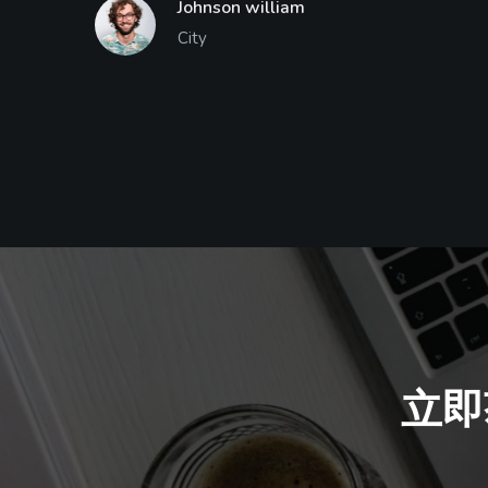
Johnson william
City
立即