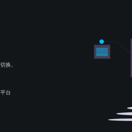
键切换。
络平台
用